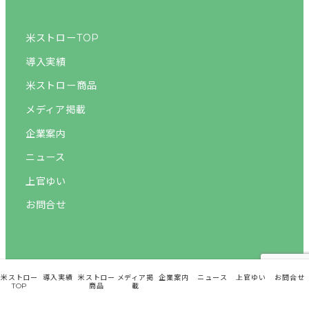
米ストローTOP
導入実績
米ストロー商品
メディア掲載
企業案内
ニュース
上官ゆい
お問合せ
米ストロー
導入実績
米ストロー
メディア掲
企業案内
ニュース
上官ゆい
お問合せ
©2024 UPay All Rights Reserved.
TOP
商品
載